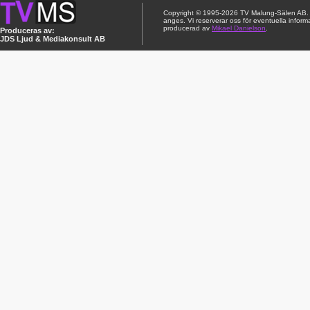
Copyright © 1995-2026 TV Malung-Sälen AB. Ci
anges. Vi reserverar oss för eventuella inform
producerad av
Mikael Danielson
.
Produceras av:
JDS Ljud & Mediakonsult AB