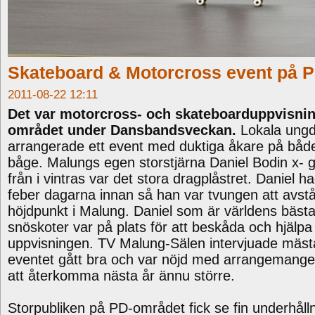
Skateboard & Motorcross event på 
2011-08-22 12:11
Det var motorcross- och skateboarduppvisni
området under Dansbandsveckan.
Lokala ung
arrangerade ett event med duktiga åkare på båd
båge. Malungs egen storstjärna Daniel Bodin x-
från i vintras var det stora dragplåstret. Daniel h
feber dagarna innan så han var tvungen att avstå
höjdpunkt i Malung. Daniel som är världens bäst
snöskoter var på plats för att beskåda och hjälpa t
uppvisningen. TV Malung-Sälen intervjuade mäst
eventet gått bra och var nöjd med arrangeman
att återkomma nästa år ännu större.
Storpubliken på PD-området fick se fin underhåll