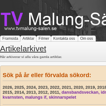
Framsida
Artiklar
Filmer
Kontakta oss
Om oss
Artikelarkivet
Här arkiverar vi alla våra gamla artiklar.
Sök på år eller förvalda sökord:
2026,
2025,
2024,
2023,
2022,
2021,
2020,
2019,
201
2015,
2014,
2013,
2012,
2011,
dansbandsveckan,
id
kvarnsten,
malungs if,
skinnarspelet