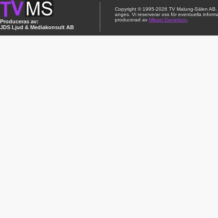
Copyright © 1995-2026 TV Malung-Sälen AB. Ci
anges. Vi reserverar oss för eventuella inform
producerad av
Mikael Danielson
.
Produceras av:
JDS Ljud & Mediakonsult AB