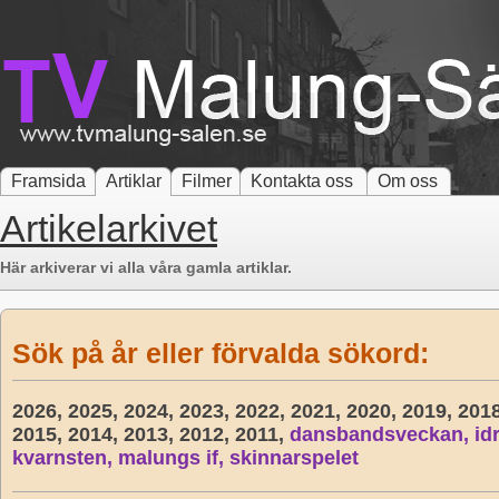
Framsida
Artiklar
Filmer
Kontakta oss
Om oss
Artikelarkivet
Här arkiverar vi alla våra gamla artiklar.
Sök på år eller förvalda sökord:
2026,
2025,
2024,
2023,
2022,
2021,
2020,
2019,
201
2015,
2014,
2013,
2012,
2011,
dansbandsveckan,
id
kvarnsten,
malungs if,
skinnarspelet