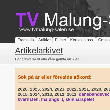
Framsida
Artiklar
Filmer
Kontakta oss
Om os
Artikelarkivet
Här arkiverar vi alla våra gamla artiklar.
Sök på år eller förvalda sökord:
2026,
2025,
2024,
2023,
2022,
2021,
2020,
20
2015,
2014,
2013,
2012,
2011,
dansbandsvec
kvarnsten,
malungs if,
skinnarspelet