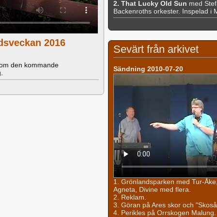
2. That Lucky Old Sun
med Stef
Backenroths orkester. Inspelad i
ndsveckan 2016
Sevärt från arkivet
ar om den kommande
Sändning 2010-07-20
.
1. Grönlandsparken med Tur-Åke,
Agneta, Divine med flera.
2. Reklam.
3. Göran på Ares skor och "Skoså
4. Perikles på Orrskogen Malung. "