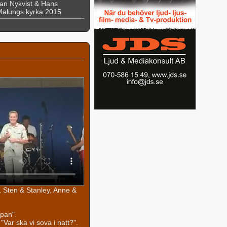
an Nykvist & Hans
 Malungs kyrka 2015
 Sten & Stanley, Anne &
pan".
Var ska vi sova i natt?".