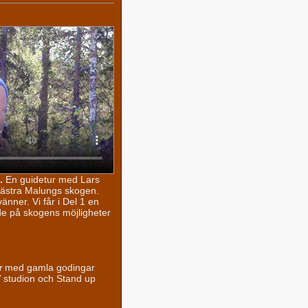
.
En guidetur med Lars
Västra Malungs skogen.
nner. Vi får i Del 1 en
de på skogens möjligheter
r
med gamla godingar
 studion och Stand up