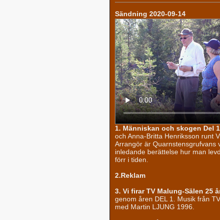
Sändning 2020-09-14
1. Människan och skogen Del 1
och Anna-Britta Henriksson runt 
Arrangör är Quarnstensgrufvans vä
inledande berättelse hur man lev
förr i tiden.
2.Reklam
3. Vi firar TV Malung-Sälen 25 å
genom åren DEL 1. Musik från TV
med Martin LJUNG 1996.