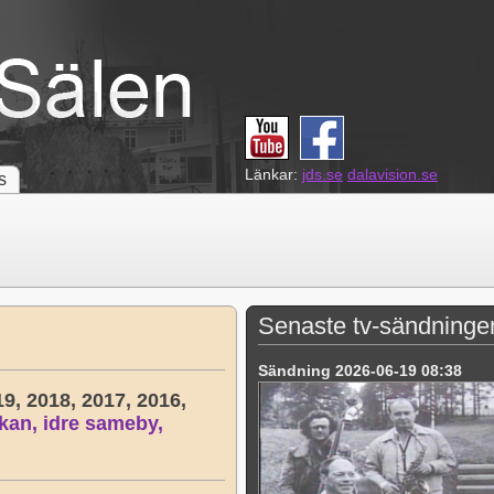
Länkar:
jds.se
dalavision.se
s
Senaste tv-sändninge
Sändning 2026-06-19 08:38
19,
2018,
2017,
2016,
kan,
idre sameby,