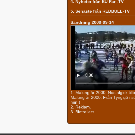
4. Nyheter från EU Parl-TV
5. Senaste från REDBULL-TV
Sändning 2009-09-14
1. Malung år 2000. Nostalgisk til
Malung år 2000. Från Tyngsjö i söde
min.)
2. Reklam.
3. Biotrailers.