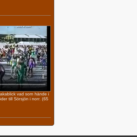
lbakablick vad som hände i
r till Sörsjön i norr. (65