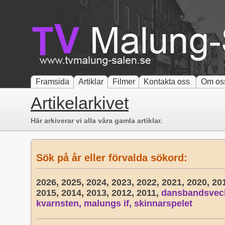
Framsida
Artiklar
Filmer
Kontakta oss
Om os
Artikelarkivet
Här arkiverar vi alla våra gamla artiklar.
Sök på år eller förvalda sökord:
2026,
2025,
2024,
2023,
2022,
2021,
2020,
20
2015,
2014,
2013,
2012,
2011,
dansbandsvec
kvarnsten,
malungs if,
skinnarspelet