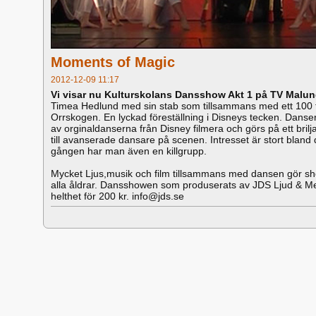
Moments of Magic
2012-12-09 11:17
Vi visar nu Kulturskolans Dansshow Akt 1 på TV Malun
Timea Hedlund med sin stab som tillsammans med ett 100 
Orrskogen. En lyckad föreställning i Disneys tecken. Danser
av orginaldanserna från Disney filmera och görs på ett briljan
till avanserade dansare på scenen. Intresset är stort bland 
gången har man även en killgrupp.
Mycket Ljus,musik och film tillsammans med dansen gör show
alla åldrar. Dansshowen som produserats av JDS Ljud & Medi
helthet för 200 kr. info@jds.se