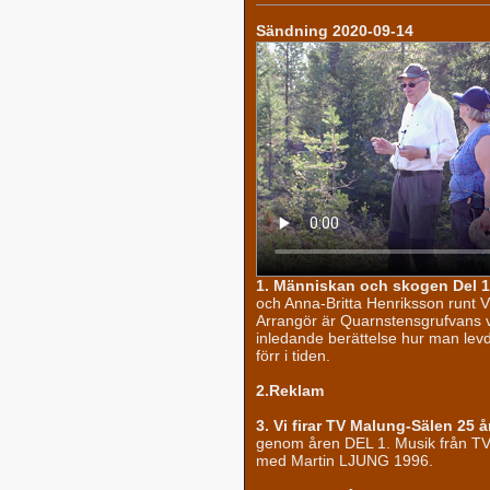
Sändning 2020-09-14
1. Människan och skogen Del 1
och Anna-Britta Henriksson runt 
Arrangör är Quarnstensgrufvans vä
inledande berättelse hur man lev
förr i tiden.
2.Reklam
3. Vi firar TV Malung-Sälen 25 å
genom åren DEL 1. Musik från TV
med Martin LJUNG 1996.