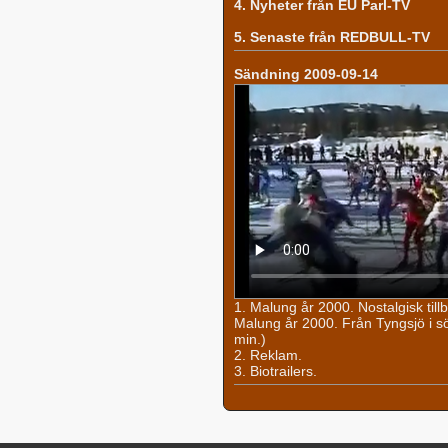
4. Nyheter från EU Parl-TV
5. Senaste från REDBULL-TV
Sändning 2009-09-14
1. Malung år 2000. Nostalgisk til
Malung år 2000. Från Tyngsjö i söde
min.)
2. Reklam.
3. Biotrailers.