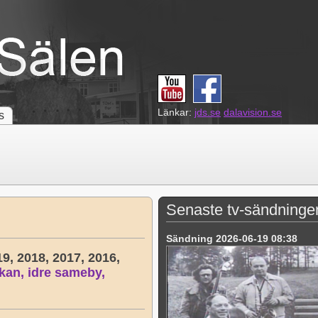
Länkar:
jds.se
dalavision.se
s
Senaste tv-sändninge
Sändning 2026-06-19 08:38
19,
2018,
2017,
2016,
kan,
idre sameby,