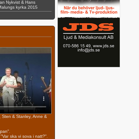
an Nykvist & Hans
 Malungs kyrka 2015
 Sten & Stanley, Anne &
pan".
Var ska vi sova i natt?".