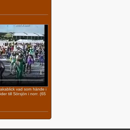
lbakablick vad som hände i
r till Sörsjön i norr. (65