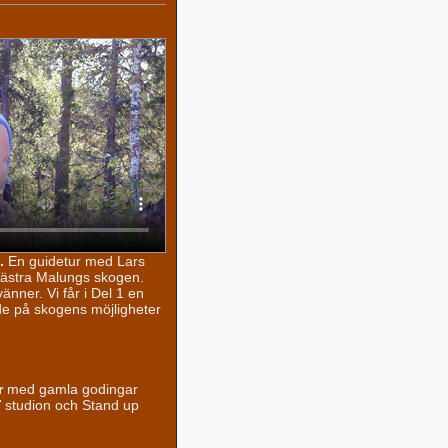
.
En guidetur med Lars
Västra Malungs skogen.
nner. Vi får i Del 1 en
de på skogens möjligheter
r
med gamla godingar
 studion och Stand up