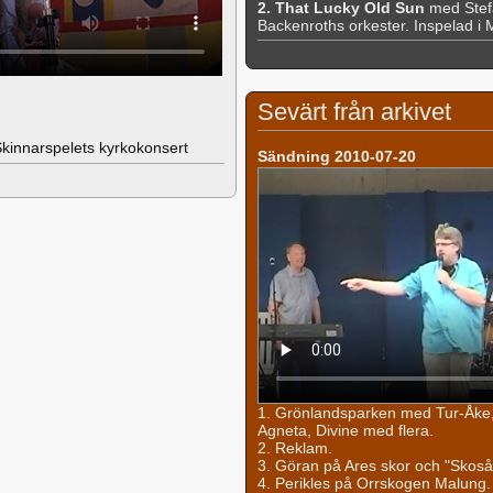
2. That Lucky Old Sun
med Stef
Backenroths orkester. Inspelad i
Sevärt från arkivet
Skinnarspelets kyrkokonsert
Sändning 2010-07-20
1. Grönlandsparken med Tur-Åke,
Agneta, Divine med flera.
2. Reklam.
3. Göran på Ares skor och "Skoså
4. Perikles på Orrskogen Malung. "