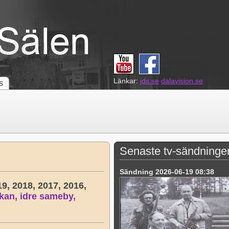
Länkar:
jds.se
dalavision.se
s
Senaste tv-sändninge
Sändning 2026-06-19 08:38
19,
2018,
2017,
2016,
kan,
idre sameby,