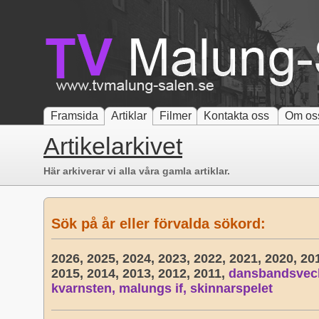
Framsida
Artiklar
Filmer
Kontakta oss
Om os
Artikelarkivet
Här arkiverar vi alla våra gamla artiklar.
Sök på år eller förvalda sökord:
2026,
2025,
2024,
2023,
2022,
2021,
2020,
20
2015,
2014,
2013,
2012,
2011,
dansbandsvec
kvarnsten,
malungs if,
skinnarspelet