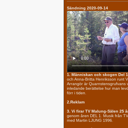
Sändning 2020-09-14
1. Människan och skogen Del 1
och Anna-Britta Henriksson runt 
Arrangör är Quarnstensgrufvans vä
inledande berättelse hur man lev
förr i tiden.
2.Reklam
3. Vi firar TV Malung-Sälen 25 å
genom åren DEL 1. Musik från TV
med Martin LJUNG 1996.