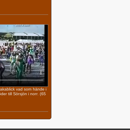
lbakablick vad som hände i
r till Sörsjön i norr. (65