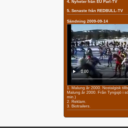
4. Nyheter från EU Parl-TV
5. Senaste från REDBULL-TV
Sändning 2009-09-14
1. Malung år 2000. Nostalgisk til
Malung år 2000. Från Tyngsjö i söde
min.)
2. Reklam.
3. Biotrailers.