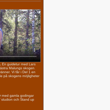
.
En guidetur med Lars
Västra Malungs skogen.
nner. Vi får i Del 1 en
de på skogens möjligheter
r
med gamla godingar
 studion och Stand up