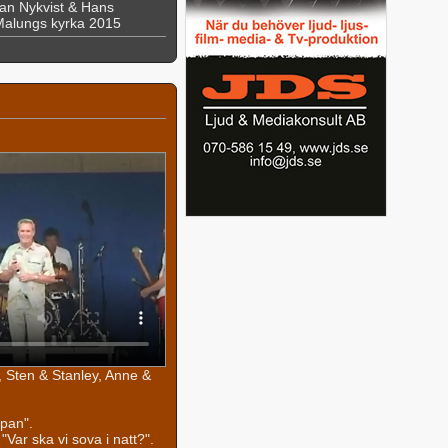
an Nykvist & Hans
 Malungs kyrka 2015
 Sten & Stanley, Anne &
pan".
Var ska vi sova i natt?".