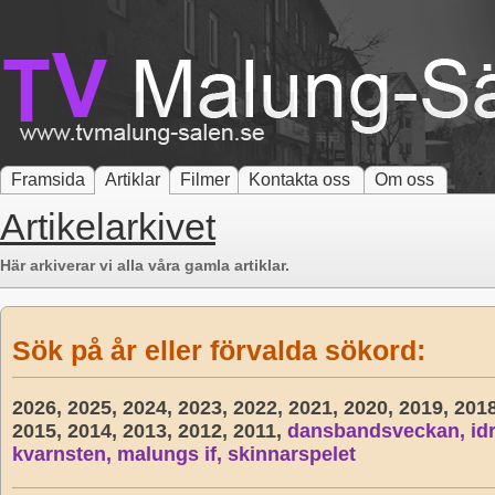
Framsida
Artiklar
Filmer
Kontakta oss
Om oss
Artikelarkivet
Här arkiverar vi alla våra gamla artiklar.
Sök på år eller förvalda sökord:
2026,
2025,
2024,
2023,
2022,
2021,
2020,
2019,
201
2015,
2014,
2013,
2012,
2011,
dansbandsveckan,
id
kvarnsten,
malungs if,
skinnarspelet