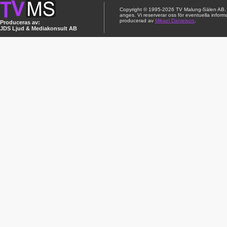
Copyright © 1995-2026 TV Malung-Sälen AB. Ci
anges. Vi reserverar oss för eventuella inform
producerad av
Mikael Danielson
.
Produceras av:
JDS Ljud & Mediakonsult AB