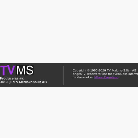
Copyright © 1995-2026 TV Malung-Sälen AB. Ci
anges. Vi reserverar oss för eventuella inform
producerad av
Mikael Danielson
.
Produceras av:
JDS Ljud & Mediakonsult AB