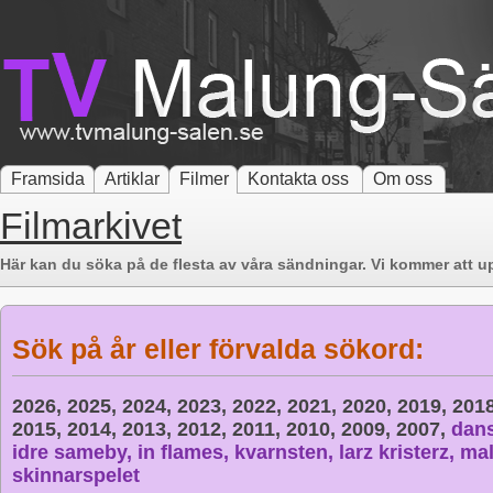
Framsida
Artiklar
Filmer
Kontakta oss
Om oss
Filmarkivet
Här kan du söka på de flesta av våra sändningar. Vi kommer att up
Sök på år eller förvalda sökord:
2026,
2025,
2024,
2023,
2022,
2021,
2020,
2019,
201
2015,
2014,
2013,
2012,
2011,
2010,
2009,
2007,
dan
idre sameby,
in flames,
kvarnsten,
larz kristerz,
mal
skinnarspelet