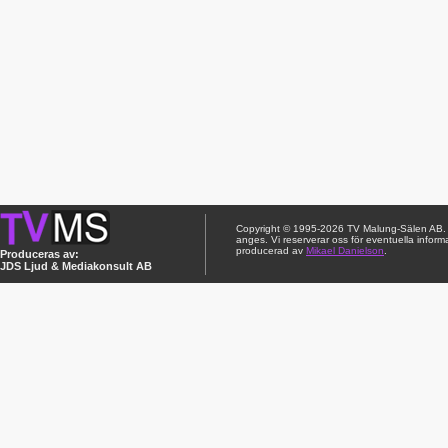
Copyright © 1995-2026 TV Malung-Sälen AB. Ci
anges. Vi reserverar oss för eventuella inform
producerad av
Mikael Danielson
.
Produceras av:
JDS Ljud & Mediakonsult AB