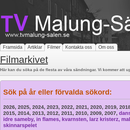
Framsida
Artiklar
Filmer
Kontakta oss
Om oss
Filmarkivet
Här kan du söka på de flesta av våra sändningar. Vi kommer att up
Sök på år eller förvalda sökord:
2026,
2025,
2024,
2023,
2022,
2021,
2020,
2019,
201
2015,
2014,
2013,
2012,
2011,
2010,
2009,
2007,
dan
idre sameby,
in flames,
kvarnsten,
larz kristerz,
mal
skinnarspelet