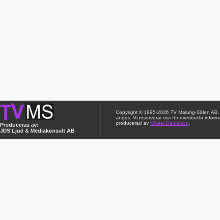
Copyright © 1995-2026 TV Malung-Sälen AB. Ci
anges. Vi reserverar oss för eventuella inform
producerad av
Mikael Danielson
.
Produceras av:
JDS Ljud & Mediakonsult AB