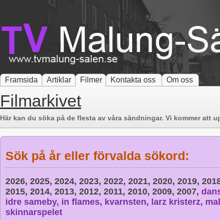
Framsida
Artiklar
Filmer
Kontakta oss
Om oss
Filmarkivet
Här kan du söka på de flesta av våra sändningar. Vi kommer att up
Sök på år eller förvalda sökord:
2026,
2025,
2024,
2023,
2022,
2021,
2020,
2019,
201
2015,
2014,
2013,
2012,
2011,
2010,
2009,
2007,
dan
idre sameby,
in flames,
kvarnsten,
larz kristerz,
mal
skinnarspelet