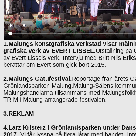
1.Malungs konstgrafiska verkstad visar måln
grafiska verk av EVERT LISSEL.
Utställning på 
av Evert Lissels verk. Intervju med Britt Nils Eri
berättar om Evert som gick bort 2015.
2.Malungs Gatufestival.
Reportage från årets Gat
Grönlandsparken Malung.Malung-Sälens kommu
Malungshandlarna tillsammans med Malungsfolk
TRIM i Malung arrangerade festivalen.
3.REKLAM
4.Larz Kristerz i Grönlandsparken under Da
2017.
Vi får lyssna på flera låtar med bandet. In