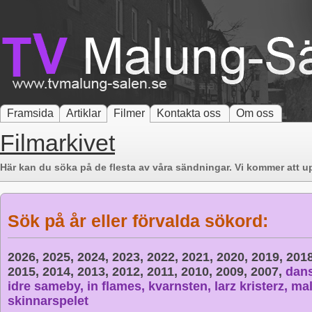
Framsida
Artiklar
Filmer
Kontakta oss
Om oss
Filmarkivet
Här kan du söka på de flesta av våra sändningar. Vi kommer att up
Sök på år eller förvalda sökord:
2026,
2025,
2024,
2023,
2022,
2021,
2020,
2019,
201
2015,
2014,
2013,
2012,
2011,
2010,
2009,
2007,
dan
idre sameby,
in flames,
kvarnsten,
larz kristerz,
mal
skinnarspelet