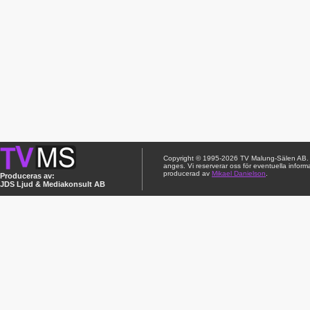
Copyright © 1995-2026 TV Malung-Sälen AB. Ci
anges. Vi reserverar oss för eventuella inform
producerad av
Mikael Danielson
.
Produceras av:
JDS Ljud & Mediakonsult AB