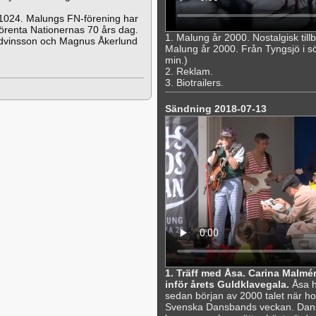
1024. Malungs FN-förening har
Förenta Nationernas 70 års dag.
1. Malung år 2000. Nostalgisk til
Edvinsson och Magnus Åkerlund
Malung år 2000. Från Tyngsjö i söde
min.)
2. Reklam.
3. Biotrailers.
Sändning 2018-07-13
1. Träff med Åsa. Carina Malmén
inför årets Guldklavegala.
Åsa h
sedan början av 2000 talet när hon
Svenska Dansbands veckan. Dans ha