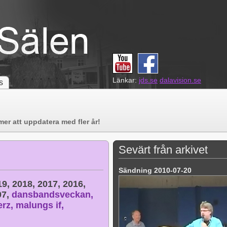
Länkar:
jds.se
dalavision.se
s
er att uppdatera med fler år!
Sevärt från arkivet
Sändning 2010-07-20
19,
2018,
2017,
2016,
07,
dansbandsveckan,
erz,
malungs if,