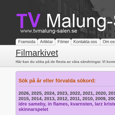
Framsida
Artiklar
Filmer
Kontakta oss
Om os
Filmarkivet
Här kan du söka på de flesta av våra sändningar. Vi komm
Sök på år eller förvalda sökord:
2026,
2025,
2024,
2023,
2022,
2021,
2020,
20
2015,
2014,
2013,
2012,
2011,
2010,
2009,
20
idre sameby,
in flames,
kvarnsten,
larz krist
skinnarspelet