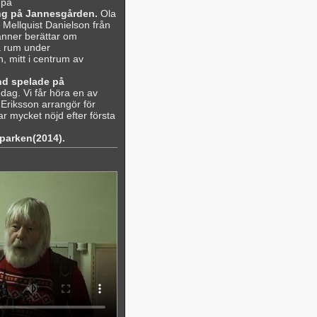
 på
ing på Jannesgården.
Ola
 Mellquist Danielson från
nner berättar om
a rum under
 mitt i centrum av
nd spelade på
dag. Vi får höra en av
Eriksson arrangör för
ar mycket nöjd efter första
sparken(2014).