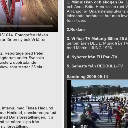
1. Människan och skogen Del 1
och Anna-Britta Henriksson runt 
Arrangör är Quarnstensgrufvans vä
inledande berättelse hur man lev
förr i tiden.
2.Reklam
 151014. Fotografen Håkan
3. Vi firar TV Malung-Sälen 25 å
ar för en ny bok.Vi får en
genom åren DEL 1. Musik från TV
med Martin LJUNG 1996.
z.
Reportage med Peter
4. Nyheter från EU Parl-TV
n ägderum under Svenska
Kristerz uppträdande i
5. Senaste från REDBULL-TV
how som startar 23 okt i
Sändning 2009-09-14
.
Intervju med Timea Hedlund
imea Hedlund, danskoreograf på
 med Dansföreställningen, It´s
så se några klipp från
ny föreställning.