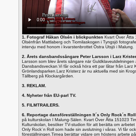
1. Fotograf Håkan Olsén i blickpunkten
Kvart Över Åtta
Olsénfrån Mattlaberg och Tiomilaskogen i Tyngsjö fotografer
intervju med honom i kvarstenbrottet Östra Utsjö i Malung.
2. Årets dansbandssångare Peter Larsson i Larz Krister
Larsson som blev årets sångare när Guldklaveutdelninge
Dansbandsveckan.Vi får också höra ett par låtar från Larz 
Grönlandsparken.Larz Kristerz är nu aktuella med sin Krogs
Tällberg på Klockargården.
3. REKLAM.
4. Nyheter från EU-parl TV.
5. FILMTRAILERS.
6. Reportage dansföreställningen It´s Only Rock´n Roll
på kulturskolan I Malung-Sälen. Kvart Över Åtta 151023 T
Kulturskolan, besöker TV-studion för att berätta om arbetet
Only Rock´n Roll som hade sin avslutning i våras. Vi får ock
föreställningen.Timea berättar vidare om höstens arbete på 