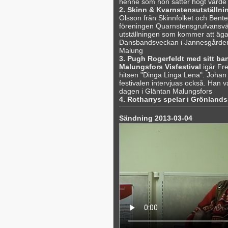
henne som hon sätter högt värde
2. Skinn & Kvarnstensutställn
Olsson från Skinnfolket och Bente
föreningen Quarnstensgrufvansvä
utställningen som kommer att äg
Dansbandsveckan i Jannesgården,
Malung
3. Pugh Rogerfeldt med sitt ba
Malungsfors Visfestival
igår Fre
hitsen "Dinga Linga Lena". Johan 
festivalen intervjuas också. Han v
dagen i Gläntan Malungsfors
4. Rotharrys spelar i Grönland
Sändning 2013-03-04