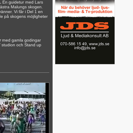
.
En guidetur med Lars
Västra Malungs skogen.
nner. Vi får i Del 1 en
de på skogens möjligheter
r
med gamla godingar
 studion och Stand up