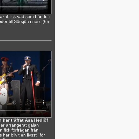
lbakablick vad som hände i
r till Sörsjön i norr. (65
 har träffat Åsa Hedlöf
ar arrangerat galan
 fick förfrågan från
r blivit en livsstil för