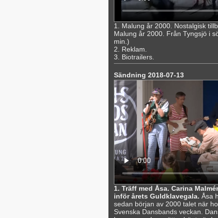
1. Malung år 2000. Nostalgisk til
Malung år 2000. Från Tyngsjö i söde
min.)
2. Reklam.
3. Biotrailers.
Sändning 2018-07-13
1. Träff med Åsa. Carina Malmén
inför årets Guldklavegala.
Åsa h
sedan början av 2000 talet när hon
Svenska Dansbands veckan. Dans ha