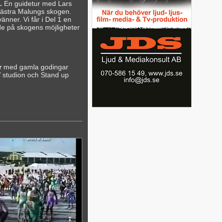
.
En guidetur med Lars
Västra Malungs skogen.
nner. Vi får i Del 1 en
de på skogens möjligheter
r
med gamla godingar
 studion och Stand up