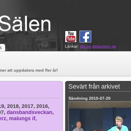
Länkar:
jds.se
dalavision.se
s
er att uppdatera med fler år!
Sevärt från arkivet
Sändning 2010-07-20
19,
2018,
2017,
2016,
07,
dansbandsveckan,
erz,
malungs if,