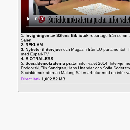
1. Invigningen av Sälens Bibliotek
reportage från sommare
Sälen.
2. REKLAM
3. Nyheter /Intervjuer
och Magasin från EU-parlamentet. 
med Euparl-TV
4. BIOTRAILERS
5. Socialdemokraterna pratar
inför valet 2014. Intervju 
Podgorski,Elin Sandgren,Hans Unander och Sofia Söderstr
Socialdemokraterna i Malung Sälen arbetar med nu inför va
Direct länk
1,002.52 MB