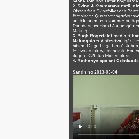
henne som hon sätter högt värde
2. Skinn & Kvarnstensutställn
Olsson från Skinnfolket och Bente
föreningen Quarnstensgrufvansvä
utställningen som kommer att äg
Dansbandsveckan i Jannesgården,
Malung
3. Pugh Rogerfeldt med sitt ba
Malungsfors Visfestival
igår Fre
hitsen "Dinga Linga Lena". Johan 
festivalen intervjuas också. Han v
dagen i Gläntan Malungsfors
4. Rotharrys spelar i Grönland
Sändning 2013-03-04