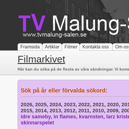
Framsida
Artiklar
Filmer
Kontakta oss
Om os
Filmarkivet
Här kan du söka på de flesta av våra sändningar. Vi komm
Sök på år eller förvalda sökord:
2026,
2025,
2024,
2023,
2022,
2021,
2020,
20
2015,
2014,
2013,
2012,
2011,
2010,
2009,
20
idre sameby,
in flames,
kvarnsten,
larz krist
skinnarspelet