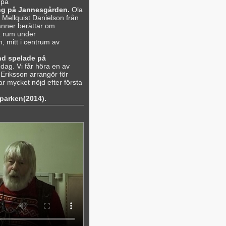
 på
ing på Jannesgården.
Ola
 Mellquist Danielson från
nner berättar om
a rum under
 mitt i centrum av
nd spelade på
dag. Vi får höra en av
Eriksson arrangör för
ar mycket nöjd efter första
sparken(2014).