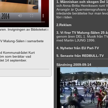
1. Människan och skogen Del 1
och Anna-Britta Henriksson runt 
Arrangör är Quarnstensgrufvans vä
inledande berättelse hur man lev
förr i tiden.
2.Reklam
n. Invigningen av Biblioteket i
3. Vi firar TV Malung-Sälen 25 å
genom åren DEL 1. Musik från TV
med Martin LJUNG 1996.
TV Malung-Sälen i samarbete
4. Nyheter från EU Parl-TV
med Kommunalrådet Kurt
5. Senaste från REDBULL-TV
öm som berättar vad
let 14 september.
Sändning 2009-09-14