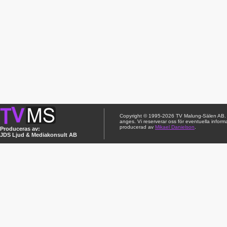
Copyright © 1995-2026 TV Malung-Sälen AB. Ci
anges. Vi reserverar oss för eventuella inform
producerad av
Mikael Danielson
.
Produceras av:
JDS Ljud & Mediakonsult AB