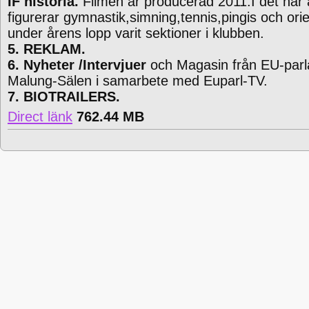
IF historia.
Filmen är producerad 2011.I det här a
figurerar gymnastik,simning,tennis,pingis och ori
under årens lopp varit sektioner i klubben.
5. REKLAM.
6. Nyheter /Intervjuer
och Magasin från EU-parl
Malung-Sälen i samarbete med Euparl-TV.
7. BIOTRAILERS.
Direct länk
762.44 MB