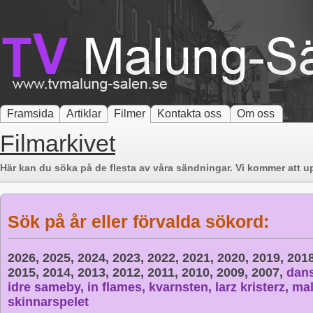
Framsida
Artiklar
Filmer
Kontakta oss
Om oss
Filmarkivet
Här kan du söka på de flesta av våra sändningar. Vi kommer att up
Sök på år eller förvalda sökord:
2026,
2025,
2024,
2023,
2022,
2021,
2020,
2019,
201
2015,
2014,
2013,
2012,
2011,
2010,
2009,
2007,
dan
idre sameby,
in flames,
kvarnsten,
larz kristerz,
mal
skinnarspelet