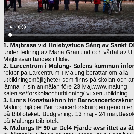
1. Majbrasa vid Holebystuga Sång av Sankt O
under ledning av Maria Granlund och vårtal av Ul
Majbrasan tändes i Hole.
2. Lärcentrum i Malung- Sälens kommun info
rektor på Lärcentrum I Malung berättar om alla
utbildningsmöjligheter som finns på skolan och at
lämna in sin anmälan före 23 Maj.www.malung-
salen.se/forskolaochutbildning/ vuxenutbildning
3. Lions Konstauktion för Barncancerforskni
Malung hjälper Barncancerforskningen genom en
på Biblioteket. Budgivning: 13 maj - 24 maj.Besök
på Malungs Bibliotek.
4. Malungs IF 90 år Del4 Fjärde avsnittet av 