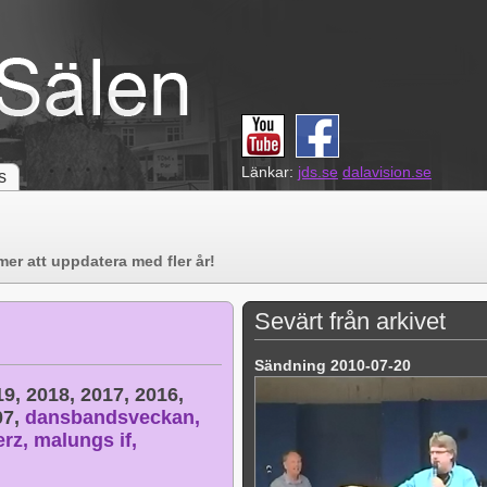
Länkar:
jds.se
dalavision.se
s
er att uppdatera med fler år!
Sevärt från arkivet
Sändning 2010-07-20
19,
2018,
2017,
2016,
07,
dansbandsveckan,
erz,
malungs if,