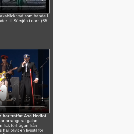
lbakablick vad som hände i
r till Sörsjön i norr. (65
 har träffat Åsa Hedlöf
ar arrangerat galan
 fick förfrågan från
r blivit en livsstil för