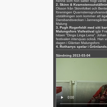
henne som hon sätter högt värde
2. Skinn & Kvarnstensutställn
Olsson från Skinnfolket och Bente
föreningen Quarnstensgrufvansvä
utställningen som kommer att äg
Dansbandsveckan i Jannesgården,
Malung
3. Pugh Rogerfeldt med sitt ba
Malungsfors Visfestival
igår Fre
hitsen "Dinga Linga Lena". Johan 
festivalen intervjuas också. Han v
dagen i Gläntan Malungsfors
4. Rotharrys spelar i Grönland
Sändning 2013-03-04