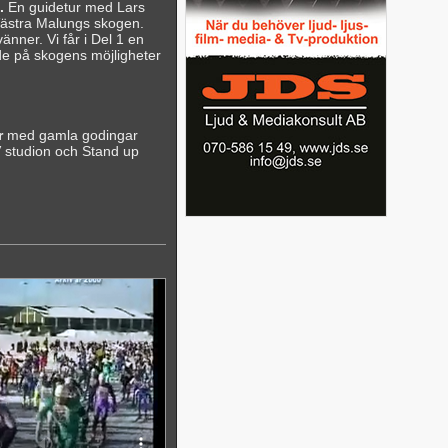
.
En guidetur med Lars
Västra Malungs skogen.
nner. Vi får i Del 1 en
de på skogens möjligheter
r
med gamla godingar
 studion och Stand up