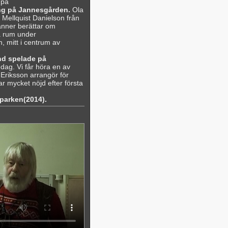
 på
ing på Jannesgården.
Ola
 Mellquist Danielson från
nner berättar om
a rum under
 mitt i centrum av
nd spelade på
dag. Vi får höra en av
Eriksson arrangör för
ar mycket nöjd efter första
sparken(2014).