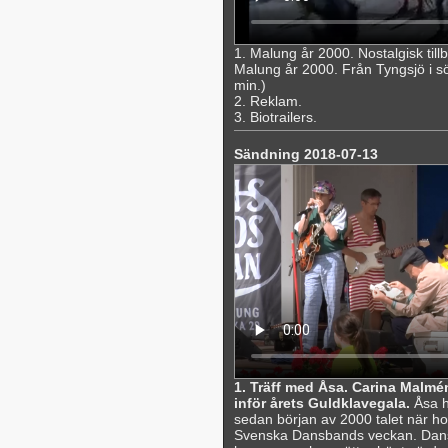
1. Malung år 2000. Nostalgisk til
Malung år 2000. Från Tyngsjö i söde
min.)
2. Reklam.
3. Biotrailers.
Sändning 2018-07-13
1. Träff med Åsa. Carina Malmén
inför årets Guldklavegala.
Åsa h
sedan början av 2000 talet när hon
Svenska Dansbands veckan. Dans ha