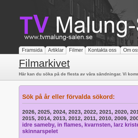
Framsida
Artiklar
Filmer
Kontakta oss
Om os
Filmarkivet
Här kan du söka på de flesta av våra sändningar. Vi komm
Sök på år eller förvalda sökord:
2026,
2025,
2024,
2023,
2022,
2021,
2020,
20
2015,
2014,
2013,
2012,
2011,
2010,
2009,
20
idre sameby,
in flames,
kvarnsten,
larz krist
skinnarspelet