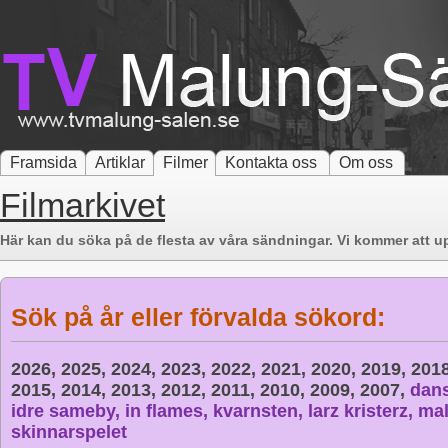
Framsida
Artiklar
Filmer
Kontakta oss
Om oss
Filmarkivet
Här kan du söka på de flesta av våra sändningar. Vi kommer att up
Sök på år eller förvalda sökord:
2026,
2025,
2024,
2023,
2022,
2021,
2020,
2019,
201
2015,
2014,
2013,
2012,
2011,
2010,
2009,
2007,
dan
idre sameby,
in flames,
kvarnsten,
larz kristerz,
mal
skinnarspelet