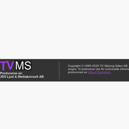
Copyright © 1995-2026 TV Malung-Sälen AB. Ci
anges. Vi reserverar oss för eventuella inform
producerad av
Mikael Danielson
.
Produceras av:
JDS Ljud & Mediakonsult AB