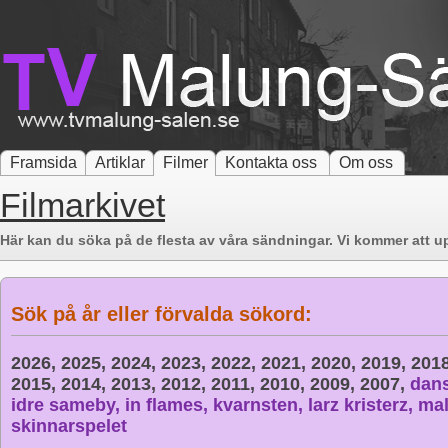
Framsida
Artiklar
Filmer
Kontakta oss
Om oss
Filmarkivet
Här kan du söka på de flesta av våra sändningar. Vi kommer att up
Sök på år eller förvalda sökord:
2026,
2025,
2024,
2023,
2022,
2021,
2020,
2019,
201
2015,
2014,
2013,
2012,
2011,
2010,
2009,
2007,
dan
idre sameby,
in flames,
kvarnsten,
larz kristerz,
mal
skinnarspelet