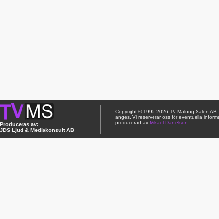
Copyright © 1995-2026 TV Malung-Sälen AB. Ci
anges. Vi reserverar oss för eventuella inform
producerad av
Mikael Danielson
.
Produceras av:
JDS Ljud & Mediakonsult AB