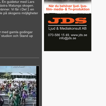
.
En guidetur med Lars
Västra Malungs skogen.
nner. Vi får i Del 1 en
de på skogens möjligheter
r
med gamla godingar
 studion och Stand up