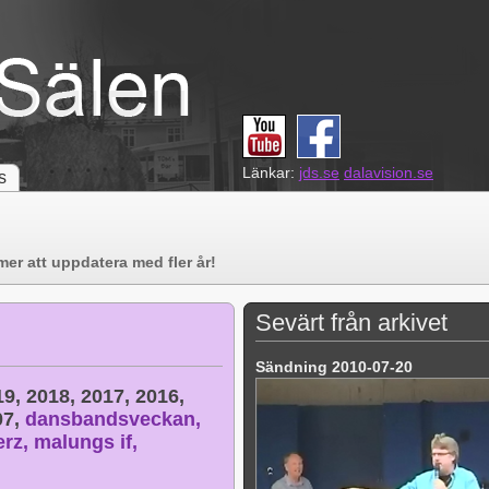
Länkar:
jds.se
dalavision.se
s
er att uppdatera med fler år!
Sevärt från arkivet
Sändning 2010-07-20
19,
2018,
2017,
2016,
07,
dansbandsveckan,
erz,
malungs if,