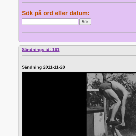
Sök på ord eller datum:
Sändnings id: 161
Sändning 2011-11-28