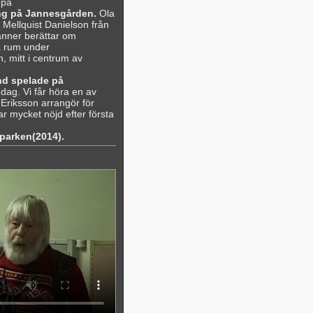
 på
ing på Jannesgården.
Ola
 Mellquist Danielson från
nner berättar om
a rum under
 mitt i centrum av
nd spelade på
dag. Vi får höra en av
Eriksson arrangör för
ar mycket nöjd efter första
sparken(2014).