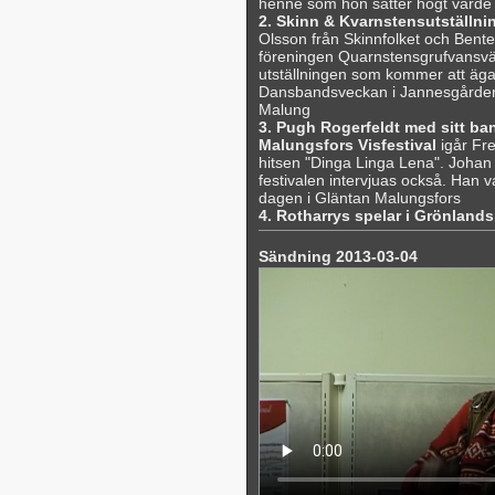
henne som hon sätter högt värde
2. Skinn & Kvarnstensutställn
Olsson från Skinnfolket och Bente
föreningen Quarnstensgrufvansvä
utställningen som kommer att äg
Dansbandsveckan i Jannesgården,
Malung
3. Pugh Rogerfeldt med sitt ba
Malungsfors Visfestival
igår Fre
hitsen "Dinga Linga Lena". Johan 
festivalen intervjuas också. Han v
dagen i Gläntan Malungsfors
4. Rotharrys spelar i Grönland
Sändning 2013-03-04