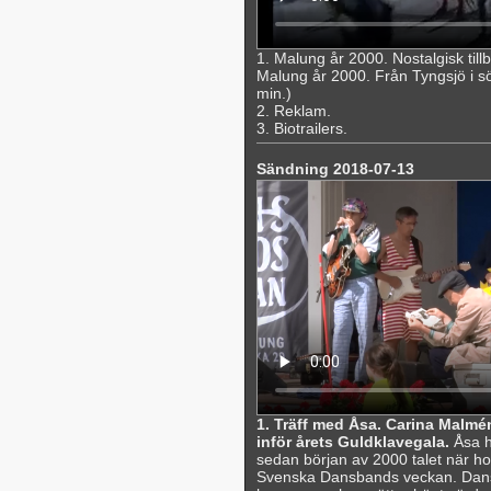
1. Malung år 2000. Nostalgisk til
Malung år 2000. Från Tyngsjö i söde
min.)
2. Reklam.
3. Biotrailers.
Sändning 2018-07-13
1. Träff med Åsa. Carina Malmén
inför årets Guldklavegala.
Åsa h
sedan början av 2000 talet när hon
Svenska Dansbands veckan. Dans ha