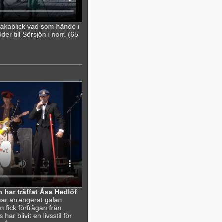
lbakablick vad som hände i
r till Sörsjön i norr. (65
 har träffat Åsa Hedlöf
ar arrangerat galan
 fick förfrågan från
r blivit en livsstil för