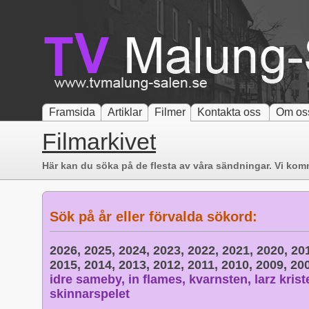
Framsida
Artiklar
Filmer
Kontakta oss
Om os
Filmarkivet
Här kan du söka på de flesta av våra sändningar. Vi komm
Sök på år eller förvalda sökord:
2026,
2025,
2024,
2023,
2022,
2021,
2020,
20
2015,
2014,
2013,
2012,
2011,
2010,
2009,
20
idre sameby,
in flames,
kvarnsten,
larz krist
skinnarspelet